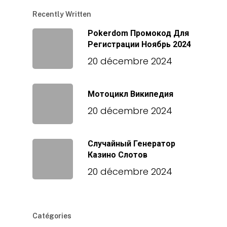
Recently Written
Pokerdom Промокод Для
Регистрации Ноябрь 2024
20 décembre 2024
Мотоцикл Википедия
20 décembre 2024
Случайный Генератор
Казино Слотов
20 décembre 2024
Catégories