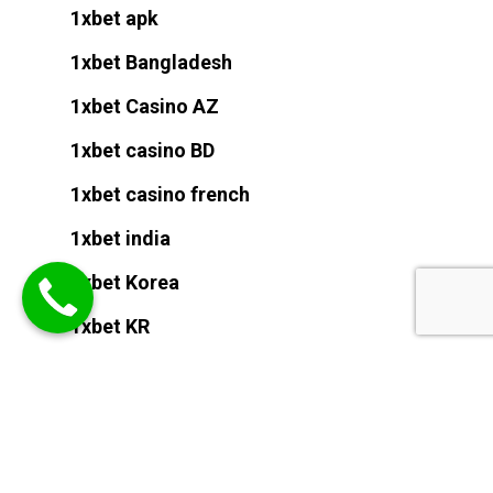
1xbet apk
1xbet Bangladesh
1xbet Casino AZ
1xbet casino BD
1xbet casino french
1xbet india
1xbet Korea
1xbet KR
1xbet malaysia
1xbet Morocco
1xbet pt